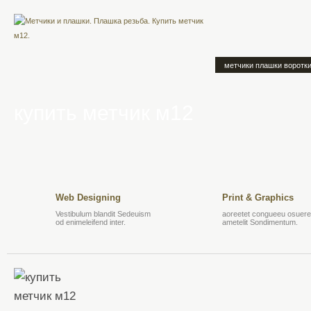
метчики плашки воротк
купить метчик м12
Web Designing
Print & Graphics
Vestibulum blandit Sedeuism
aoreetet congueeu osuere 
od enimeleifend inter.
ametelit Sondimentum.