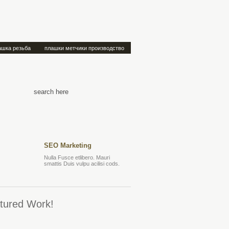
ашка резьба
плашки метчики производство
SEO Marketing
Nulla Fusce etlibero. Mauri
smattis Duis vulpu acilisi cods.
tured Work!