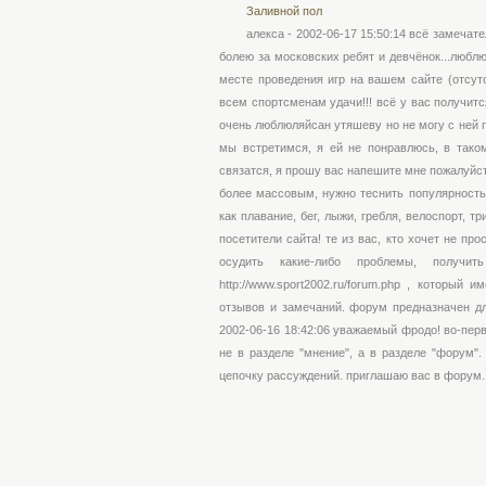
Заливной пол
алекса - 2002-06-17 15:50:14 всё замечат
болею за московских ребят и девчёнок...люблю
месте проведения игр на вашем сайте (отсут
всем спортсменам удачи!!! всё у вас получится
очень люблюляйсан утяшеву но не могу с ней по
мы встретимся, я ей не понравлюсь, в таком
связатся, я прошу вас напешите мне пожалуйсто !!!!
более массовым, нужно теснить популярность
как плавание, бег, лыжи, гребля, велоспорт, тр
посетители сайта! те из вас, кто хочет не пр
осудить какие-либо проблемы, получ
http://www.sport2002.ru/forum.php , который
отзывов и замечаний. форум предназначен дл
2002-06-16 18:42:06 уважаемый фродо! во-перв
не в разделе "мнение", а в разделе "форум"
цепочку рассуждений. приглашаю вас в форум.