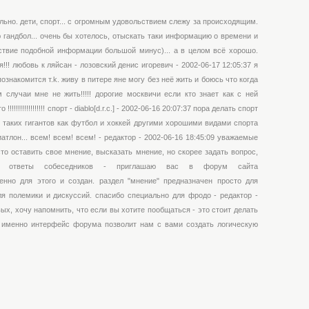
ельно. дети, спорт... с огромным удовольствием слежу за происходящим.
 гандбол... очень бы хотелось, отыскать таки информацию о времени и
ствие подобной информации большой минус)... а в целом всё хорошо.
!!! любовь к ляйсан - лозовский денис игоревич - 2002-06-17 12:05:37 я
знакомится т.k. живу в питере яне могу без неё жить и боюсь что когда
 случаи мне не жить!!!!! дорогие москвичи если кто знает как с ней
!!!!!!!!!!!!!! спорт - diablo[d.r.c.] - 2002-06-16 20:07:37 пора делать спорт
 таких гигантов как футбол и хоккей другими хорошими видами спорта
иатлон... всем! всем! всем! - редактор - 2002-06-16 18:45:09 уважаемые
осто оставить свое мнение, высказать мнение, но скорее задать вопрос,
ить ответы собеседников - приглашаю вас в форум сайта
 именно для этого и создан. раздел "мнение" предназначен просто для
я полемики и дискуссий. спасибо специально для фродо - редактор -
ых, хочу напомнить, что если вы хотите пообщаться - это стоит делать
. именно интерфейс форума позволит нам с вами создать логическую