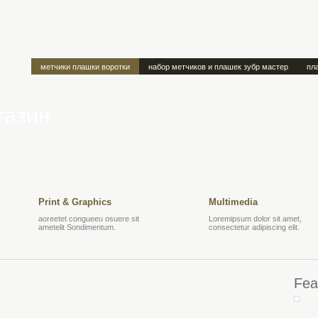
метчики плашки воротки
набор метчиков и плашек зубр мастер
пл
газин
Print & Graphics
Multimedia
aoreetet congueeu osuere sit
Loremipsum dolor sit amet,
ametelit Sondimentum.
consectetur adipiscing elit.
Fea