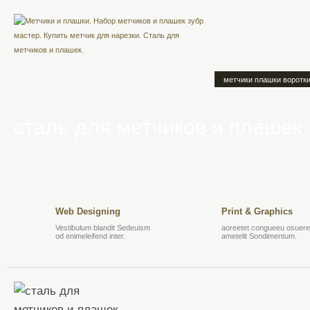
метчики плашки воротк
сталь для метчиков и плашек
Web Designing
Print & Graphics
Vestibulum blandit Sedeuism
aoreetet congueeu osuere 
od enimeleifend inter.
ametelit Sondimentum.